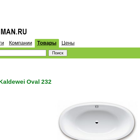
ги
Компании
Товары
Цены
aldewei Oval 232