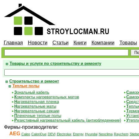
Главная
Новости
Статьи
Книги
Компании
Товары
Товары и услуги по строительству и ремонту
Строительство и ремонт
Теплые полы
З
ональный кабель
С
амор
К
омплекты нагревательных матов
С
амор
Н
агревательная пленка
С
редс
Н
агревательные маты
Т
еплы
Н
агревательные секции
Т
ермор
П
леночные теплые полы
У
стано
Р
езистивный нагревательный кабель (антиобледенение)
У
тепл
Фирмы-производители:
AEG
Caleo
CaloriQue
DEVI
Electrolux
Energy
Hyundai
Neoclima
Raychem
Stiebe