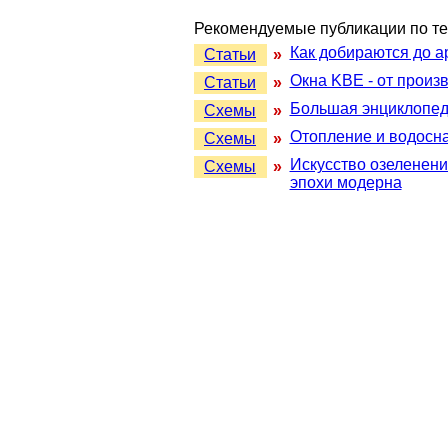
Рекомендуемые публикации по те
Как добираются до а
Статьи
»
Окна KBE - от произ
Статьи
»
Большая энциклопеди
Схемы
»
Отопление и водосна
Схемы
»
Искусство озеленени
Схемы
»
эпохи модерна