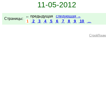
11-05-2012
← предыдущая
следующая →
Страницы:
1
2
3
4
5
6
7
8
9
10
...
СтройЛоцм