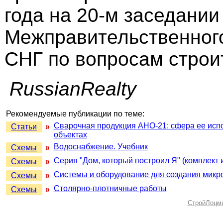
года на 20-м заседании
Межправительственного
СНГ по вопросам строи
RussianRealty
Рекомендуемые публикации по теме:
Сварочная продукция АНО-21: сфера ее исп
Статьи
»
объектах
Водоснабжение. Учебник
Схемы
»
Серия "Дом, который построил Я" (комплект и
Схемы
»
Системы и оборудование для создания мик
Схемы
»
Столярно-плотничные работы
Схемы
»
СтройЛоцм