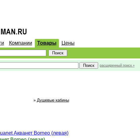
ги
Компании
Товары
Цены
расширенный поиск +
»
Душевые кабины
uanet Акванет Borneo (левая)
нет Borneo (левая)