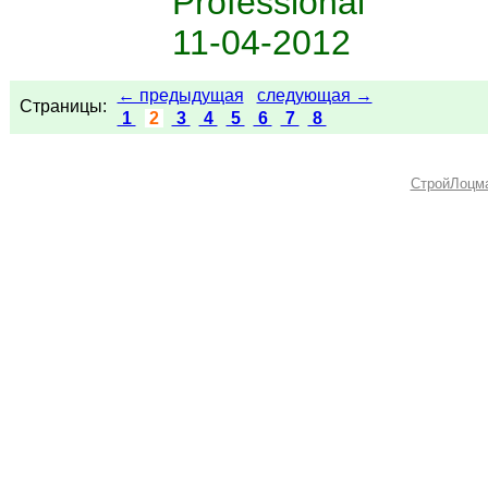
Professional
11-04-2012
← предыдущая
следующая →
Страницы:
1
2
3
4
5
6
7
8
СтройЛоцм