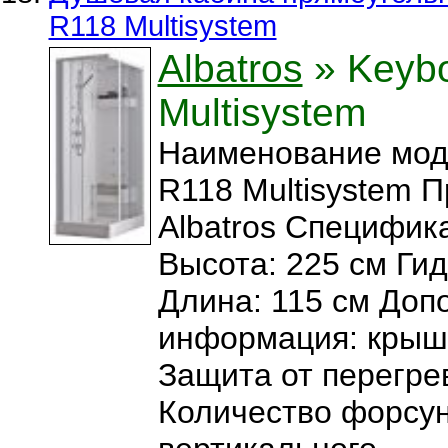
R118 Multisystem
Albatros
» Keyb
Multisystem
Наименование мод
R118 Multisystem 
Albatros Специфика
Высота: 225 см Ги
Длина: 115 см Доп
информация: крыш
Защита от перегрев
Количество форсун