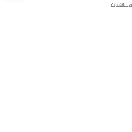
СтройЛоцм