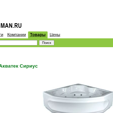
ги
Компании
Товары
Цены
Акватек Сириус