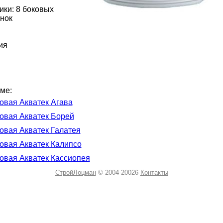
ики: 8 боковых
нок
ия
ме:
овая Акватек Агава
овая Акватек Борей
овая Акватек Галатея
овая Акватек Калипсо
овая Акватек Кассиопея
СтройЛоцман
© 2004-20026
Контакты