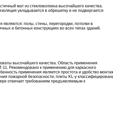
стичный мат из стекловолокна высочайшего качества.
 изоляция укладывается в обрешетку и не подвергается
являются: полы, стены, перегородки, потолки в
чных и бетонных конструкциях во всех типах зданий.
кловаты высочайшего качества. Область применения
-11. Рекомендовано к применению для каркасного
обенность применения является простота и удобство монта
рения пожарной безопасности, плиты KL-у классифицирован
 мере отвечает требованиям предъявляемым к