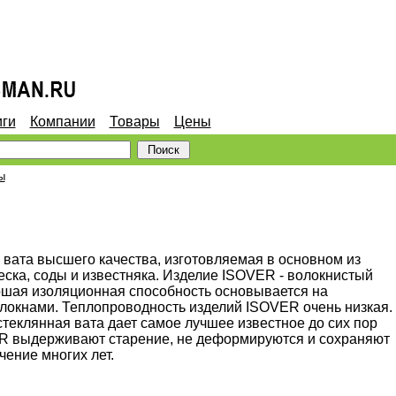
иги
Компании
Товары
Цены
ы
 вата высшего качества, изготовляемая в основном из
еска, соды и известняка. Изделие ISOVER - волокнистый
ошая изоляционная способность основывается на
олокнами. Теплопроводность изделий ISOVER очень низкая.
стеклянная вата дает самое лучшее известное до сих пор
R выдерживают старение, не деформируются и сохраняют
ение многих лет.