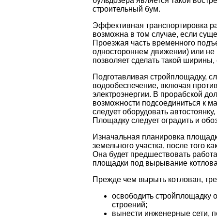
бульдозера является такой востр
строительный бум.
Эффективная транспортировка ра
возможна в том случае, если сущ
Проезжая часть временного подъе
одностороннем движении) или не м
позволяет сделать такой ширины, 
Подготавливая стройплощадку, с
водообеспечение, включая проти
электроэнергии. В прорабской дол
возможности подсоединиться к маг
следует оборудовать автостоянку,
Площадку следует оградить и обо
Изначальная планировка площадк
земельного участка, после того 
Она будет предшествовать работа
площадки под вырывание котлова
Прежде чем вырыть котлован, тре
освободить стройплощадку о
строений;
вынести инженерные сети, 