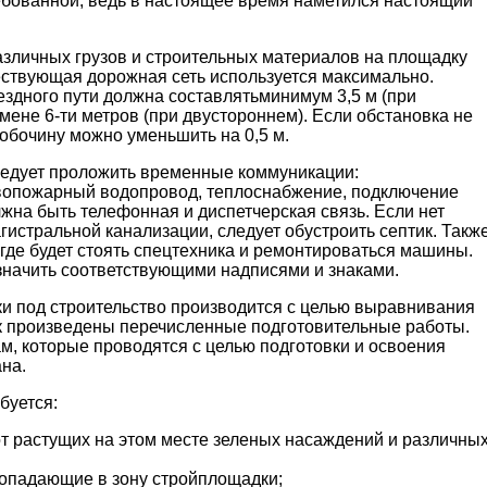
ебованной, ведь в настоящее время наметился настоящий
зличных грузов и строительных материалов на площадку
ествующая дорожная сеть используется максимально.
здного пути должна составлятьминимум 3,5 м (при
ене 6-ти метров (при двустороннем). Если обстановка не
обочину можно уменьшить на 0,5 м.
ледует проложить временные коммуникации:
вопожарный водопровод, теплоснабжение, подключение
жна быть телефонная и диспетчерская связь. Если нет
истральной канализации, следует обустроить септик. Такж
 где будет стоять спецтехника и ремонтироваться машины.
значить соответствующими надписями и знаками.
и под строительство производится с целью выравнивания
как произведены перечисленные подготовительные работы.
м, которые проводятся с целью подготовки и освоения
на.
буется:
т растущих на этом месте зеленых насаждений и различны
попадающие в зону стройплощадки;