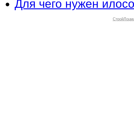
Для чего нужен илос
СтройЛоцм