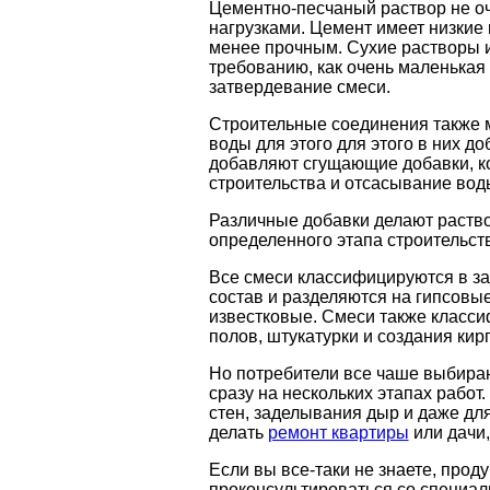
Цементно-песчаный раствор не о
нагрузками. Цемент имеет низкие
менее прочным. Сухие растворы 
требованию, как очень маленькая
затвердевание смеси.
Строительные соединения также 
воды для этого для этого в них д
добавляют сгущающие добавки, к
строительства и отсасывание вод
Различные добавки делают раств
определенного этапа строительст
Все смеси классифицируются в за
состав и разделяются на гипсовые
известковые. Смеси также класс
полов, штукатурки и создания кир
Но потребители все чаше выбира
сразу на нескольких этапах работ
стен, заделывания дыр и даже дл
делать
ремонт квартиры
или дачи,
Если вы все-таки не знаете, прод
проконсультироваться со специал