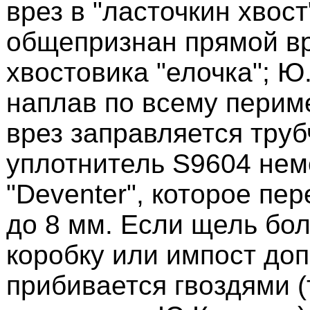
врез в "ласточкин хвост
общепризнан прямой вр
хвостовика "елочка"; Ю
наплав по всему периме
врез заправляется тру
уплотнитель S9604 не
"Deventer", которое пе
до 8 мм. Если щель бол
коробку или импост до
прибивается гвоздями (