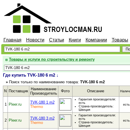
Главная
Новости
Статьи
Книги
Компании
Товары
Товары и услуги по строительству и ремонту
Где купить TVK-180 6 m2 ↓
»
Поиск
только
по наименованию товара:
TVK-180 6 m2
Наименование
N
Поставщик
Фото
Описание
Налич
Производитель
Гарантия производителя:
TVK-180 1 m2
есть
1
Pleer.ru
есть
Thermo
Страна-производитель:
Швеция
Гарантия производителя:
TVK-180 3 m2
есть
2
Pleer.ru
есть
Thermo
Страна-производитель:
Швеция