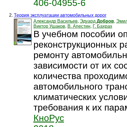
406-04955-6
Теория эксплуатации автомобильных дорог
Александр Васильев
,
Эдуард
Добров
,
Эмил
Виктор Ушаков
,
В. Апестин
,
Г. Бахрах
В учебном пособии о
реконструкционных р
ремонту автомобильн
зависимости от их со
количества проходим
автомобильного транс
климатических услов
требования к их парам
КноРус