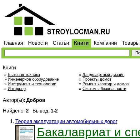
Главная
Новости
Статьи
Книги
Компании
Товары
Книги
»
Бытовая техника
»
Ландшафтный дизайн
»
Инженерное оборудование
»
Проекты домов
»
Инструмент и технологии
»
Ремонт квартир и домов
»
Интерьер
»
Системы безопасности
Автор(ы):
Добров
Найдено:
2
Вывод:
1-2
Теория эксплуатации автомобильных дорог
Бакалавриат и сп