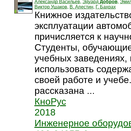
Александр Васильев
,
Эдуард
Добров
,
Эмил
Виктор Ушаков
,
В. Апестин
,
Г. Бахрах
Книжное издательств
эксплуатации автомо
причисляется к научн
Студенты, обучающие
учебных заведениях, 
использовать содержа
своей работе и учебе
рассказана ...
КноРус
2018
Инженерное оборудо