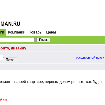
ги
Компании
Товары
Цены
монту, дизайну
расширенный поиск
емонт в своей квартире, первым делом решите, как будет
йки