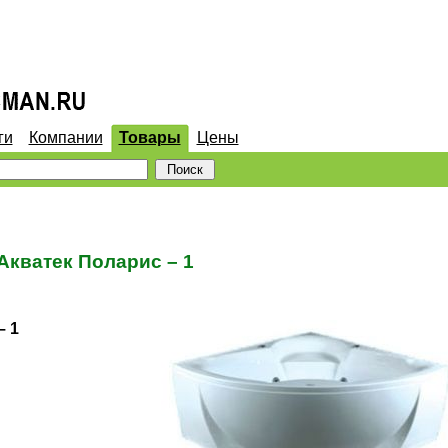
ги
Компании
Товары
Цены
Акватек Поларис – 1
– 1