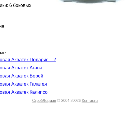
ики: 6 боковых
ия
ме:
овая Акватек Поларис – 2
овая Акватек Агава
овая Акватек Борей
овая Акватек Галатея
овая Акватек Калипсо
СтройЛоцман
© 2004-20026
Контакты