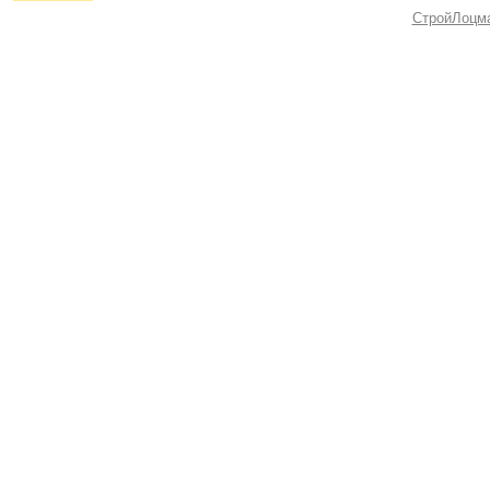
СтройЛоцм