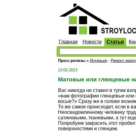
Главная
Новости
Статьи
Кн
Пресс-релизы
»
Интерьер
·
Ремонт кварт
13-01-2013
Матовые или глянцевые н
Вас никогда не ставил в тупик во
«вам фотографии глянцевые или 
косые?» Сразу же в голове возник
То же самое происходит, если в в
Неосведомленному человеку труд
сатиновыми, тканевыми, а тут еще 
Попробуем закрасить этот пробел
поверхностями и глянцем.