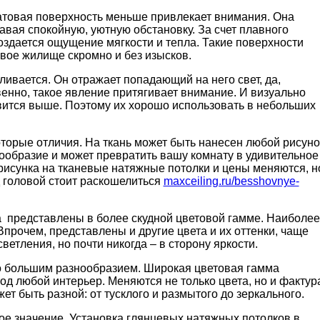
Матовая поверхность меньше привлекает внимания. Она
давая спокойную, уютную обстановку. За счет плавного
оздается ощущение мягкости и тепла. Такие поверхности
свое жилище скромно и без изысков.
еливается. Он отражает попадающий на него свет, да,
венно, такое явление притягивает внимание. И визуально
вится выше. Поэтому их хорошо использовать в небольших
торые отличия. На ткань может быть нанесен любой рисуно
ообразие и может превратить вашу комнату в удивительное
 рисунка на тканевые натяжные потолки и цены меняются, н
д головой стоит раскошелиться
maxceiling.ru/besshovnye-
 представлены в более скудной цветовой гамме. Наиболее
прочем, представлены и другие цвета и их оттенки, чаще
ветления, но почти никогда – в сторону яркости.
до большим разнообразием. Широкая цветовая гамма
од любой интерьер. Меняются не только цвета, но и фактур
ет быть разной: от тусклого и размытого до зеркального.
е значение. Установка глянцевых натяжных потолков в