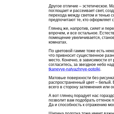
Другое отличие – эстетическое. 
поглощает и рассеивает свет, соз
перехода между светом и тенью с
предпочитают те, кто оформляет 
Глянец же, напротив, сияет и пер
впрочем, и все остальное. Естест
помещение увеличивается, стано
комнатах.
По цветовой гамме тоже есть неко
что привносит существенное разн
место. Конечно, в зависимости от
согласитесь, за звездное небо на
tkanevye-natyazhnye-potolki
.
Матовые поверхности без рисунка
распространенный цвет – белый. В
всего в сторону затемнения или ос
А вот глянец порадует нас гораз
позволит вам подобрать оттенок п
Да и способность к отражению мож
Ширина полотна тоже имеет важно