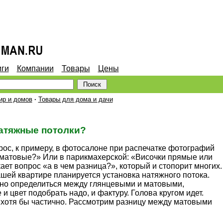
иги
Компании
Товары
Цены
ир и домов
·
Товары для дома и дачи
атяжные потолки?
прос, к примеру, в фотосалоне при распечатке фотографий
матовые?» Или в парикмахерской: «Височки прямые или
ает вопрос «а в чем разница?», который и стопорит многих.
ашей квартире планируется установка натяжного потока.
но определиться между глянцевыми и матовыми,
и цвет подобрать надо, и фактуру. Голова кругом идет.
 хотя бы частично. Рассмотрим разницу между матовыми