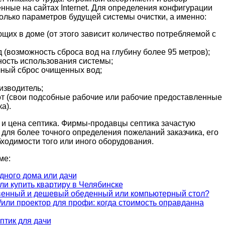
нные на сайтах Internet. Для определения конфигурации
олько параметров будущей системы очистки, а именно:
щих в доме (от этого зависит количество потребляемой с
(возможность сброса вод на глубину более 95 метров);
ность использования системы;
чный сброс очищенных вод;
изводитель;
т (свои подсобные рабочие или рабочие предоставленные
а).
 и цена септика. Фирмы-продавцы септика зачастую
для более точного определения пожеланий заказчика, его
одимости того или иного оборудования.
ме:
дного дома или дачи
и купить квартиру в Челябинске
твенный и дешевый обеденный или компьютерный стол?
/или проектор для профи: когда стоимость оправданна
птик для дачи