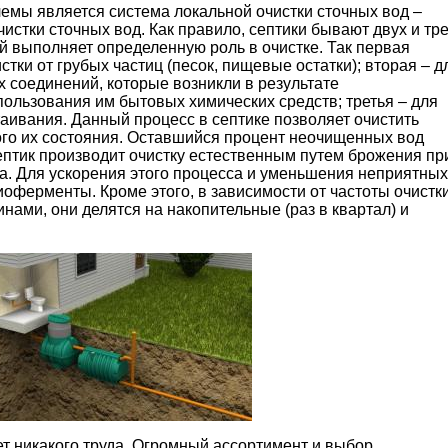
мы является система локальной очистки сточных вод –
чистки сточных вод. Как правило, септики бывают двух и тр
й выполняет определенную роль в очистке. Так первая
тки от грубых частиц (песок, пищевые остатки); вторая – д
 соединений, которые возникли в результате
пользования им бытовых химических средств; третья – для
таивания. Данный процесс в септике позволяет очистить
го их состояния. Оставшийся процент неочищенных вод
ептик производит очистку естественным путем брожения пр
а. Для ускорения этого процесса и уменьшения неприятных
оферменты. Кроме этого, в зависимости от частоты очистк
ами, они делятся на накопительные (раз в квартал) и
т никакого труда. Огромный ассортимент и выбор