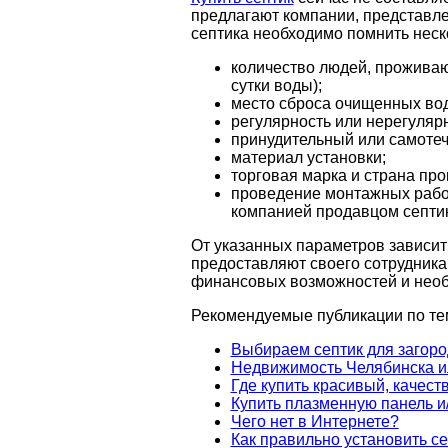
предлагают компании, представле
септика необходимо помнить неск
количество людей, проживаю
сутки воды);
место сброса очищенных вод 
регулярность или нерегуляр
принудительный или самоте
материал установки;
торговая марка и страна про
проведение монтажных рабо
компанией продавцом септик
От указанных параметров зависит
предоставляют своего сотрудника 
финансовых возможностей и необх
Рекомендуемые публикации по те
Выбираем септик для загоро
Недвижимость Челябинска ил
Где купить красивый, качес
Купить плазменную панель и
Чего нет в Интернете?
Как правильно установить се