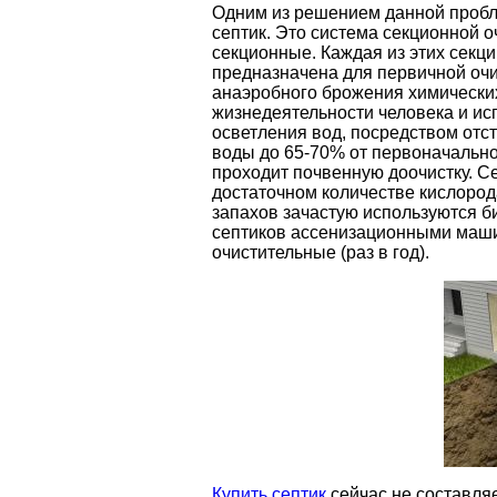
Одним из решением данной пробле
септик. Это система секционной о
секционные. Каждая из этих секци
предназначена для первичной очис
анаэробного брожения химических
жизнедеятельности человека и ис
осветления вод, посредством отс
воды до 65-70% от первоначально
проходит почвенную доочистку. С
достаточном количестве кислород
запахов зачастую используются би
септиков ассенизационными машин
очистительные (раз в год).
Купить септик
сейчас не составляе