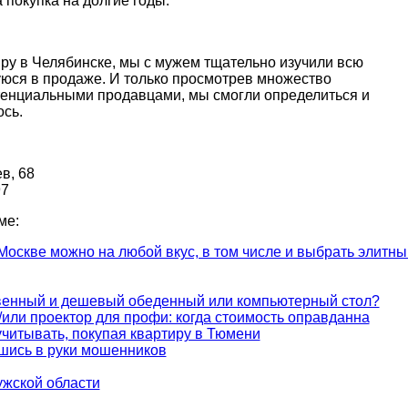
а покупка на долгие годы.
иру в Челябинске, мы с мужем тщательно изучили всю
юся в продаже. И только просмотрев множество
тенциальными продавцами, мы смогли определиться и
ось.
в, 68
97
ме:
 Москве можно на любой вкус, в том числе и выбрать элитны
твенный и дешевый обеденный или компьютерный стол?
/или проектор для профи: когда стоимость оправданна
читывать, покупая квартиру в Тюмени
вшись в руки мошенников
ужской области