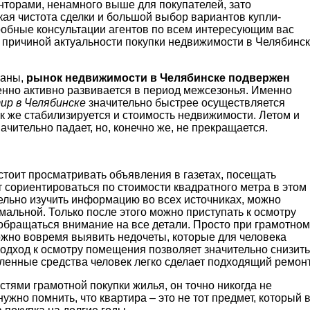
торами, ненамного выше для покупателей, зато
ая чистота сделки и большой выбор вариантов купли-
робные консультации агентов по всем интересующим вас
 причиной актуальности покупки недвижимости в Челябинс
раны,
рынок недвижимости в Челябинске подвержен
енно активно развивается в период межсезонья. Именно
ир в Челябинске
значительно быстрее осуществляется
ак же стабилизируется и стоимость недвижимости. Летом и
ачительно падает, но, конечно же, не прекращается.
стоит просматривать объявления в газетах, посещать
 сориентироваться по стоимости квадратного метра в этом
ельно изучить информацию во всех источниках, можно
имальной. Только после этого можно приступать к осмотру
 обращаться внимание на все детали. Просто при грамотном
жно вовремя выявить недочеты, которые для человека
дход к осмотру помещения позволяет значительно снизить
мленные средства человек легко сделает подходящий ремон
остями грамотной покупки жилья, он точно никогда не
ужно помнить, что квартира – это не тот предмет, который 