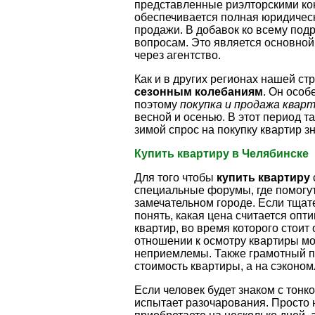
представленные риэлторскими кон
обеспечивается полная юридическ
продажи. В добавок ко всему под
вопросам. Это является основной
через агентство.
Как и в других регионах нашей ст
сезонным колебаниям
. Он особ
поэтому
покупка и продажа кварт
весной и осенью. В этот период т
зимой спрос на покупку квартир зн
Купить квартиру в Челябинске
Для того чтобы
купить квартиру
специальные форумы, где помогут
замечательном городе. Если тщат
понять, какая цена считается опт
квартир, во время которого стоит
отношении к осмотру квартиры мо
неприемлемы. Также грамотный по
стоимость квартиры, а на сэконо
Если человек будет знаком с тонк
испытает разочарования. Просто н