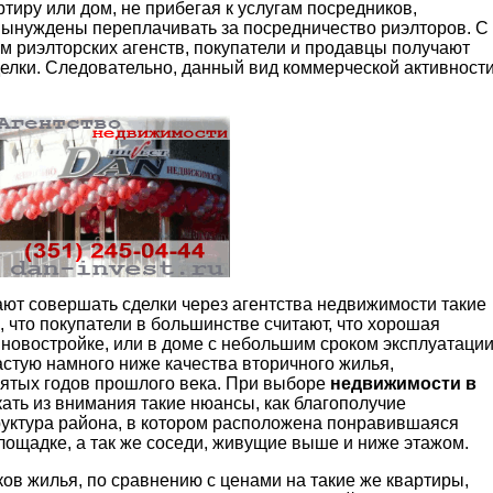
тиру или дом, не прибегая к услугам посредников,
вынуждены переплачивать за посредничество риэлторов. С
ам риэлторских агенств, покупатели и продавцы получают
елки. Следовательно, данный вид коммерческой активност
ют совершать сделки через агентства недвижимости такие
, что покупатели в большинстве считают, что хорошая
 новостройке, или в доме с небольшим сроком эксплуатации
астую намного ниже качества вторичного жилья,
сятых годов прошлого века. При выборе
недвижимости в
ать из внимания такие нюансы, как благополучие
уктура района, в котором расположена понравившаяся
лощадке, а так же соседи, живущие выше и ниже этажом.
ов жилья, по сравнению с ценами на такие же квартиры,