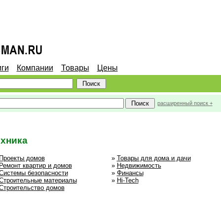
иги
Компании
Товары
Цены
расширенный поиск +
ехника
Проекты домов
»
Товары для дома и дачи
Ремонт квартир и домов
»
Недвижимость
Системы безопасности
»
Финансы
Строительные материалы
»
Hi-Tech
Строительство домов