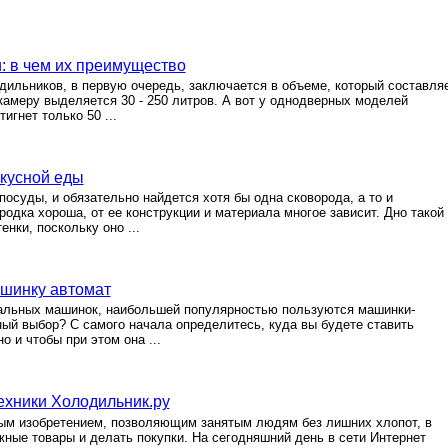
: в чем их преимущество
ильников, в первую очередь, заключается в объеме, который составля
камеру выделяется 30 - 250 литров. А вот у однодверных моделей
гнет только 50 ...
вкусной еды
осуды, и обязательно найдется хотя бы одна сковорода, а то и
родка хороша, от ее конструкции и материала многое зависит. Дно такой
нки, поскольку оно ...
ашинку автомат
альных машинок, наибольшей популярностью пользуются машинки-
ный выбор? С самого начала определитесь, куда вы будете ставить
о и чтобы при этом она ...
ехники Холодильник.ру
ным изобретением, позволяющим занятым людям без лишних хлопот, в
жные товары и делать покупки. На сегодняшний день в сети Интернет