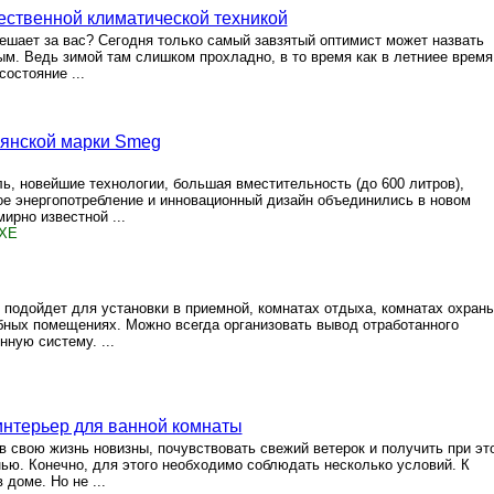
ественной климатической техникой
решает за вас? Сегодня только самый завзятый оптимист может назвать
м. Ведь зимой там слишком прохладно, в то время как в летниее время
состояние ...
ьянской марки Smeg
, новейшие технологии, большая вместительность (до 600 литров),
ое энергопотребление и инновационный дизайн объединились в новом
рно известной ...
XE
подойдет для установки в приемной, комнатах отдыха, комнатах охраны
бных помещениях. Можно всегда организовать вывод отработанного
нную систему. ...
интерьер для ванной комнаты
в свою жизнь новизны, почувствовать свежий ветерок и получить при эт
ью. Конечно, для этого необходимо соблюдать несколько условий. К
доме. Но не ...