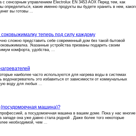
 с сенсорным управлением Electrolux EN 3453 AOX Перед тем, как
ы определиться, какие именно продукты вы будете хранить в нем, каког
нег вы готовы ...
и соковыжималку теперь под силу каждому
чно сложно представить себе современный дом без такой бытовой
 соковыжималка. Указанные устройства призваны подарить своим
имум комфорта, удобства, ...
нагревателей
которые наиболее часто используются для нагрева воды в системах
ь водонагреватель это избавиться от зависимости от коммунальных
чую воду для любых ...
 (посудомоечная машина)?
 профессией, а посудомоечная машина в вашем доме. Пока у нас многие
а западе она уже давно стала родной . Даже более того некоторые
ее необходимой, чем ...