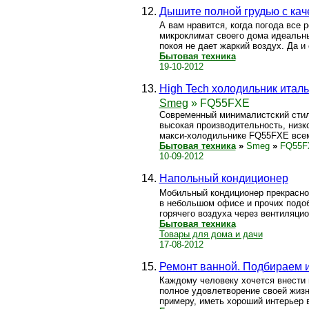
Дышите полной грудью с кач
А вам нравится, когда погода все 
микроклимат своего дома идеальны
покоя не дает жаркий воздух. Да и 
Бытовая техника
19-10-2012
High Tech холодильник итал
Smeg
» FQ55FXE
Современный минималистский стиль
высокая производительность, низк
макси-холодильнике FQ55FXE всеми
Бытовая техника
»
Smeg
»
FQ55F
10-09-2012
Напольный кондиционер
Мобильный кондиционер прекрасно 
в небольшом офисе и прочих подо
горячего воздуха через вентиляцио
Бытовая техника
Товары для дома и дачи
17-08-2012
Ремонт ванной. Подбираем 
Каждому человеку хочется внести 
полное удовлетворение своей жизн
примеру, иметь хороший интерьер в 