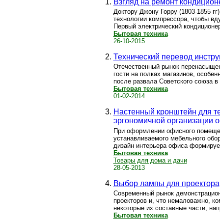
Взгляд на ремонт кондицион
Доктору Джону Горру (1803-1855 гг
технологии компрессора, чтобы вду
Первый электрический кондиционер 
Бытовая техника
26-10-2015
Технический перевод инстру
Отечественный рынок перенасыщен
гости на полках магазинов, особенн
после развала Советского союза в 
Бытовая техника
01-02-2014
Настенный кронштейн для те
эргономичной организации 
При оформлении офисного помеще
устанавливаемого мебельного обор
дизайн интерьера офиса формирует
Бытовая техника
Товары для дома и дачи
28-05-2013
Выбор лампы для проектора
Современный рынок демонстрацион
проекторов и, что немаловажно, к
некоторые их составные части, нап
Бытовая техника