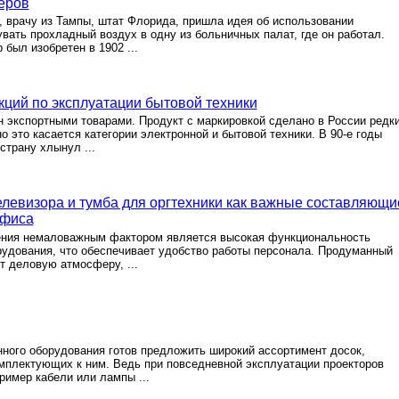
еров
), врачу из Тампы, штат Флорида, пришла идея об использовании
вать прохладный воздух в одну из больничных палат, где он работал.
был изобретен в 1902 ...
кций по эксплуатации бытовой техники
 экспортными товарами. Продукт с маркировкой сделано в России редк
о это касается категории электронной и бытовой техники. В 90-е годы
страну хлынул ...
левизора и тумба для оргтехники как важные составляющи
офиса
ния немаловажным фактором является высокая функциональность
удования, что обеспечивает удобство работы персонала. Продуманный
 деловую атмосферу, ...
ного оборудования готов предложить широкий ассортимент досок,
омплектующих к ним. Ведь при повседневной эксплуатации проекторов
ример кабели или лампы ...