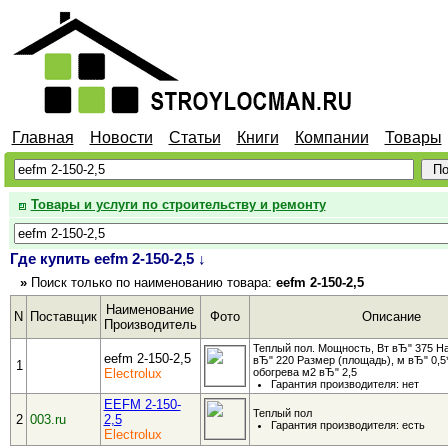
Главная
Новости
Статьи
Книги
Компании
Товары
Товары и услуги по строительству и ремонту
Где купить eefm 2-150-2,5 ↓
»
Поиск
только
по наименованию товара:
eefm 2-150-2,5
Наименование
N
Поставщик
Фото
Описание
Производитель
Теплый пол. Мощность, Вт вЂ" 375 Н
eefm 2-150-2,5
вЂ" 220 Размер (площадь), м вЂ" 0,
1
Electrolux
обогрева м2 вЂ" 2,5
Гарантия производителя: нет
EEFM 2-150-
Теплый пол
2
003.ru
2,5
Гарантия производителя: есть
Electrolux