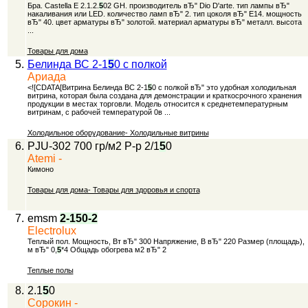
Бра. Castella E 2.1.2.
5
02 GH. производитель вЂ" Dio D'arte. тип лампы вЂ"
накаливания или LED. количество ламп вЂ" 2. тип цоколя вЂ" E14. мощность
вЂ" 40. цвет арматуры вЂ" золотой. материал арматуры вЂ" металл. высота
...
Товары для дома
5.
Белинда ВС 2-1
5
0 с полкой
Ариада
<![CDATA[Витрина Белинда BС 2-1
5
0 с полкой вЂ" это удобная холодильная
витрина, которая была создана для демонстрации и краткосрочного хранения
продукции в местах торговли. Модель относится к среднетемпературным
витринам, с рабочей температурой 0в ...
Холодильное оборудование- Холодильные витрины
6.
PJU-302 700 гр/м2 Р-р 2/1
5
0
Atemi -
Кимоно
Товары для дома- Товары для здоровья и спорта
7.
emsm
2-1
5
0-2
Electrolux
Теплый пол. Мощность, Вт вЂ" 300 Напряжение, В вЂ" 220 Размер (площадь),
м вЂ" 0,
5
*4 Общадь обогрева м2 вЂ" 2
Теплые полы
8.
2.1
5
0
Сорокин -