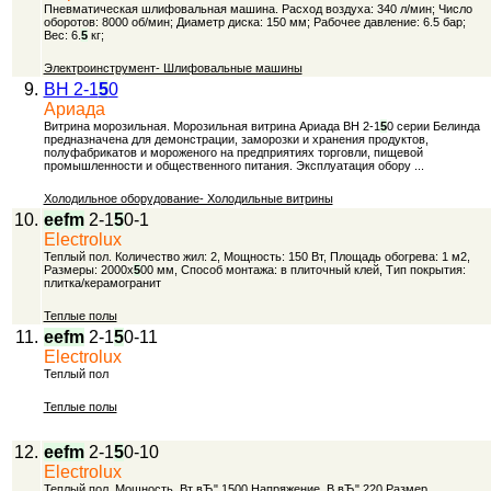
Пневматическая шлифовальная машина. Расход воздуха: 340 л/мин; Число
оборотов: 8000 об/мин; Диаметр диска: 150 мм; Рабочее давление: 6.5 бар;
Вес: 6.
5
кг;
Электроинструмент- Шлифовальные машины
9.
BН 2-1
5
0
Ариада
Витрина морозильная. Морозильная витрина Ариада BН 2-1
5
0 серии Белинда
предназначена для демонстрации, заморозки и хранения продуктов,
полуфабрикатов и мороженого на предприятиях торговли, пищевой
промышленности и общественного питания. Эксплуатация обору ...
Холодильное оборудование- Холодильные витрины
10.
eefm
2-1
5
0-1
Electrolux
Теплый пол. Количество жил: 2, Мощность: 150 Вт, Площадь обогрева: 1 м2,
Размеры: 2000х
5
00 мм, Способ монтажа: в плиточный клей, Тип покрытия:
плитка/керамогранит
Теплые полы
11.
eefm
2-1
5
0-11
Electrolux
Теплый пол
Теплые полы
12.
eefm
2-1
5
0-10
Electrolux
Теплый пол. Мощность, Вт вЂ" 1500 Напряжение, В вЂ" 220 Размер