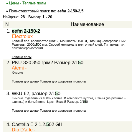
»
Цены - Теплые полы
»
Полнотекстовый
поиск по:
eefm 2-150-2,5
Найдено:
28
Вывод:
1 - 20
N
Наименование
1.
eefm
2-1
5
0-2
Electrolux
Теплый пол. Количество жил: 2, Мощность: 150 Вт, Площадь обогрева: 1 м2,
Размеры: 2000х
5
00 мм, Способ монтажа: в плиточный клей, Тип покрытия:
плитка/керамогранит
Теплые полы
2.
PKU-320 350 гр/м2 Размер 2/1
5
0
Atemi -
Кимоно
Товары для дома- Товары для здоровья и спорта
3.
WКU-62, размер 2/1
5
0
Кимоно. Сделана из 100% хлопка. В комплекте куртка, штаны (на резинке +
завязка) и белый пояс. Цвет: Белый Размер: 2/1
5
0
Товары для дома- Товары для здоровья и спорта
4.
Castella E 2.1.2.
5
02 GH
Dio D'arte -