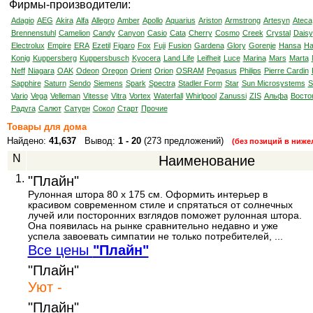
Фирмы-производители:
Adagio
AEG
Akira
Alfa
Allegro
Amber
Apollo
Aquarius
Ariston
Armstrong
Artesyn
Ateca
Brennenstuhl
Camelion
Candy
Canyon
Casio
Cata
Cherry
Cosmo
Creek
Crystal
Daisy
Electrolux
Empire
ERA
Ezetil
Figaro
Fox
Fuji
Fusion
Gardena
Glory
Gorenje
Hansa
Ha
Konig
Kuppersberg
Kuppersbusch
Kyocera
Land Life
Leifheit
Luce
Marina
Mars
Marta
Neff
Niagara
OAK
Odeon
Oregon
Orient
Orion
OSRAM
Pegasus
Philips
Pierre Cardin
Sapphire
Saturn
Sendo
Siemens
Spark
Spectra
Stadler Form
Star
Sun Microsystems
S
Vario
Vega
Velleman
Vitesse
Vitra
Vortex
Waterfall
Whirlpool
Zanussi
ZIS
Альфа
Восто
Радуга
Салют
Сатурн
Сокол
Старт
Прочие
Товары для дома
Найдено:
41,637
Вывод:
1 - 20
(273 предложений)
(без позиций в ниж
N
Наименование
1.
"Плайн"
Рулонная штора 80 x 175 см. Оформить интерьер в
красивом современном стиле и спрятаться от солнечных
лучей или посторонних взглядов поможет рулонная штора.
Она появилась на рынке сравнительно недавно и уже
успела завоевать симпатии не только потребителей, ...
Все цены
"Плайн"
"Плайн"
Уют -
"Плайн"