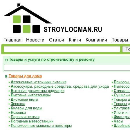
Главная
Новости
Статьи
Книги
Компании
Товары
Товары и услуги по строительству и ремонту
Товары для дома
А
втономные источники питания
П
риборы 
А
ксессуары, расходные средства, средства для ухода
П
ылесос
Б
ытовые дозиметры радиации
С
тираль
Б
ытовые нитратомеры
С
ушильн
Д
исковые пилы
Т
овары д
З
еркала
Т
овары д
К
улеры для воды
У
льтразв
Н
ожовки
У
тюги и 
П
ароочистители
Ф
ильтры
П
огодные метеостанции
Ч
асы
П
оломоечные машины и полотеры
Ш
вейны