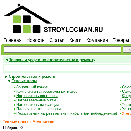
Главная
Новости
Статьи
Книги
Компании
Товары
Товары и услуги по строительству и ремонту
Строительство и ремонт
Теплые полы
З
ональный кабель
С
амо
К
омплекты нагревательных матов
С
амо
Н
агревательная пленка
С
ред
Н
агревательные маты
Т
епл
Н
агревательные секции
Т
ерм
П
леночные теплые полы
У
ста
Р
езистивный нагревательный кабель (антиобледенение)
Утеп
Теплые полы » Утеплители
Найдено:
0