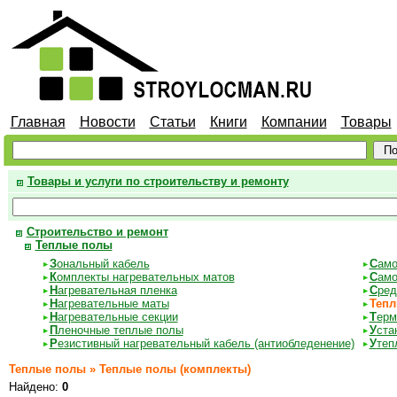
Главная
Новости
Статьи
Книги
Компании
Товары
Товары и услуги по строительству и ремонту
Строительство и ремонт
Теплые полы
З
ональный кабель
С
амо
К
омплекты нагревательных матов
С
амо
Н
агревательная пленка
С
ред
Н
агревательные маты
Тепл
Н
агревательные секции
Т
ерм
П
леночные теплые полы
У
ста
Р
езистивный нагревательный кабель (антиобледенение)
У
теп
Теплые полы » Теплые полы (комплекты)
Найдено:
0