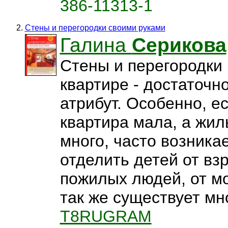
386-11313-1
Стены и перегородки своими руками
Галина
Серикова
Стены и перегородки
квартире - достаточн
атрибут. Особенно, е
квартира мала, а жил
много, часто возника
отделить детей от вз
пожилых людей, от м
так же существует мно
T8RUGRAM