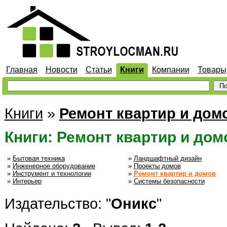
Главная
Новости
Статьи
Книги
Компании
Товары
Книги
»
Ремонт квартир и дом
Книги: Ремонт квартир и дом
»
Бытовая техника
»
Ландшафтный дизайн
»
Инженерное оборудование
»
Проекты домов
»
Инструмент и технологии
»
Ремонт квартир и домов
»
Интерьер
»
Системы безопасности
Издательство: "
Оникс
"