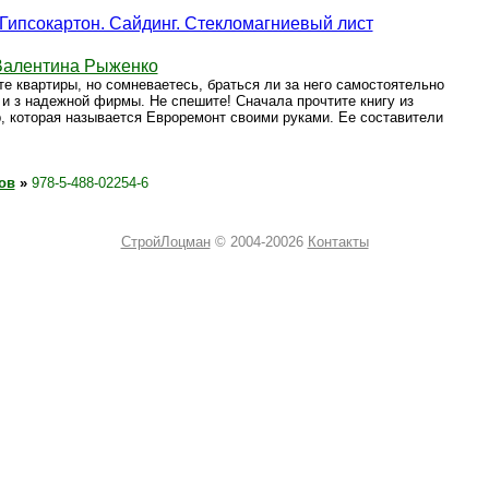
Гипсокартон. Сайдинг. Стекломагниевый лист
Валентина Рыженко
е квартиры, но сомневаетесь, браться ли за него самостоятельно
 и з надежной фирмы. Не спешите! Сначала прочтите книгу из
, которая называется Евроремонт своими руками. Ее составители
ов
»
978-5-488-02254-6
СтройЛоцман
© 2004-20026
Контакты