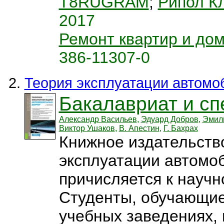
T8RUGRAM
;
Рипол К
2017
Ремонт квартир и до
386-11307-0
Теория эксплуатации автомо
Бакалавриат и сп
Александр Васильев
,
Эдуард Добров
,
Эмил
Виктор Ушаков
,
В. Апестин
,
Г. Бахрах
Книжное издательств
эксплуатации автомо
причисляется к научн
Студенты, обучающие
учебных заведениях, 