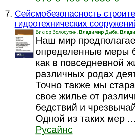
Сейсмобезопасность строите
гидротехнических сооружени
Виктор Волосухин
,
Владимир
Дыба
,
Влад
Наш мир предполагае
определенные меры б
как в повседневной жи
различных родах дея
Точно также мы стар
свое жилье от разли
бедствий и чрезвыча
Одной из таких мер ..
Русайнс