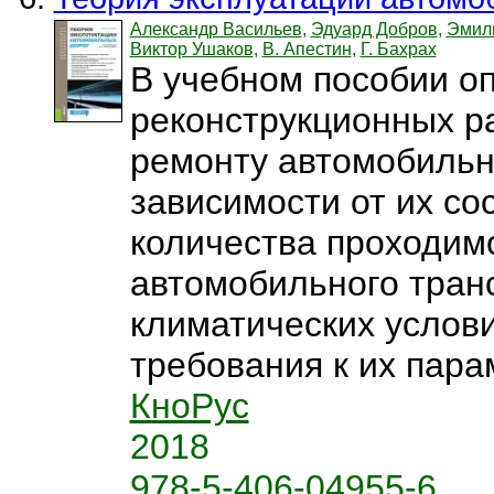
Александр Васильев
,
Эдуард Добров
,
Эмил
Виктор Ушаков
,
В. Апестин
,
Г. Бахрах
В учебном пособии о
реконструкционных р
ремонту автомобильн
зависимости от их со
количества проходим
автомобильного транс
климатических услов
требования к их парам
КноРус
2018
978-5-406-04955-6